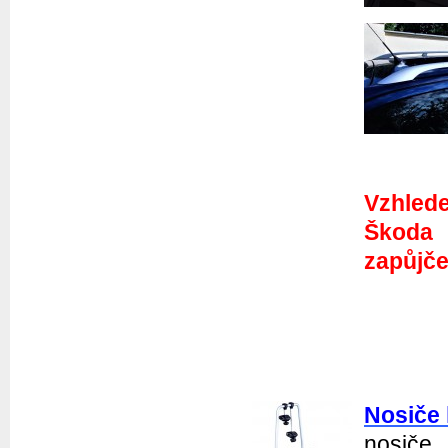
Vzhlede
Škoda 
zapůjč
Nosiče 
nosiče 