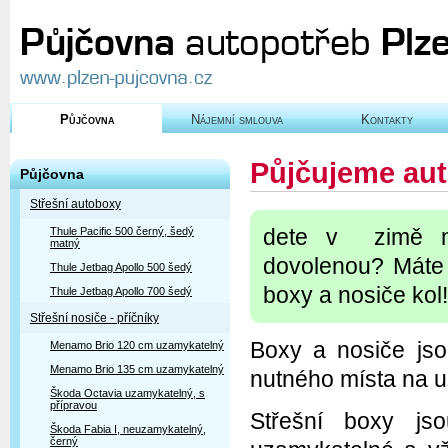
Půjčovna
Nájemní smlouva
Kontakty
Půjčujeme aut
Půjčovna
Střešní autoboxy
dete v zimě n
Thule Pacific 500 černý, šedý
matný
dovolenou? Máte r
Thule Jetbag Apollo 500 šedý
boxy a nosiče kol!
Thule Jetbag Apollo 700 šedý
Střešní nosiče - příčníky
Boxy a nosiče jso
Menamo Brio 120 cm uzamykatelný
Menamo Brio 135 cm uzamykatelný
nutného místa na u
Škoda Octavia uzamykatelný, s
přípravou
Střešní boxy j
Škoda Fabia I, neuzamykatelný,
černý