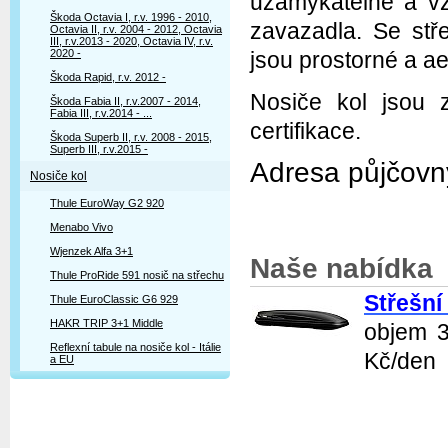
uzamykatelné a v
Škoda Octavia I, r.v. 1996 - 2010,
zavazadla. Se stř
Octavia II, r.v. 2004 - 2012, Octavia
III, r.v.2013 - 2020, Octavia IV, r.v.
2020 -
jsou prostorné a a
Škoda Rapid, r.v. 2012 -
Nosiče kol jsou 
Škoda Fabia II, r.v.2007 - 2014,
Fabia III, r.v.2014 - ...
certifikace.
Škoda Superb II, r.v. 2008 - 2015,
Superb III, r.v.2015 -
Adresa půjčovny
Nosiče kol
Thule EuroWay G2 920
Menabo Vivo
Wjenzek Alfa 3+1
Naše nabídka
Thule ProRide 591 nosič na střechu
Střešní
Thule EuroClassic G6 929
HAKR TRIP 3+1 Middle
objem 3
Reflexní tabule na nosiče kol - Itálie
Kč/den
a EU