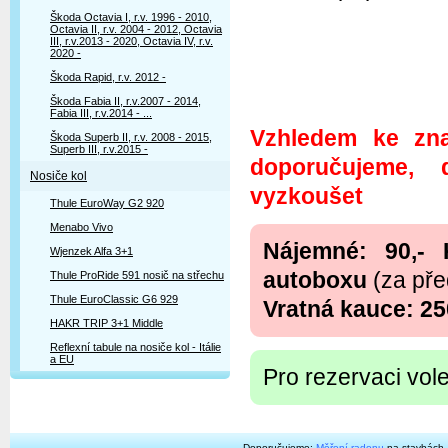
Škoda Octavia I, r.v. 1996 - 2010,
Octavia II, r.v. 2004 - 2012, Octavia
III, r.v.2013 - 2020, Octavia IV, r.v.
2020 -
Škoda Rapid, r.v. 2012 -
Škoda Fabia II, r.v.2007 - 2014,
Fabia III, r.v.2014 - ...
Vzhledem ke znač
Škoda Superb II, r.v. 2008 - 2015,
Superb III, r.v.2015 -
doporučujeme, 
Nosiče kol
vyzkoušet
Thule EuroWay G2 920
Menabo Vivo
Nájemné: 90,- 
Wjenzek Alfa 3+1
autoboxu
(za pře
Thule ProRide 591 nosič na střechu
Thule EuroClassic G6 929
Vratná kauce: 25
HAKR TRIP 3+1 Middle
Reflexní tabule na nosiče kol - Itálie
a EU
Pro rezervaci vol
Doporučujeme:
Měření radonu
na stavbách.