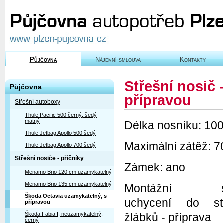
Půjčovna
Nájemní smlouva
Kontakty
Střešní nosič
Půjčovna
přípravou
Střešní autoboxy
Thule Pacific 500 černý, šedý
matný
Délka nosníku: 10
Thule Jetbag Apollo 500 šedý
Maximální zátěž: 7
Thule Jetbag Apollo 700 šedý
Střešní nosiče - příčníky
Zámek: ano
Menamo Brio 120 cm uzamykatelný
Menamo Brio 135 cm uzamykatelný
Montážní sy
Škoda Octavia uzamykatelný, s
uchycení do stř
přípravou
Škoda Fabia I, neuzamykatelný,
žlábků - příprava
černý