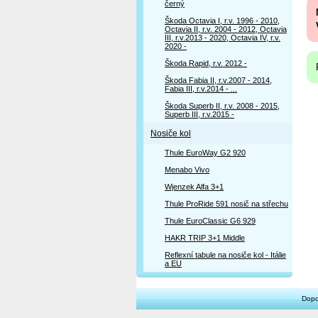
černý
Škoda Octavia I, r.v. 1996 - 2010,
Octavia II, r.v. 2004 - 2012, Octavia
III, r.v.2013 - 2020, Octavia IV, r.v.
2020 -
Škoda Rapid, r.v. 2012 -
Škoda Fabia II, r.v.2007 - 2014,
Fabia III, r.v.2014 - ...
Škoda Superb II, r.v. 2008 - 2015,
Superb III, r.v.2015 -
Nosiče kol
Thule EuroWay G2 920
Menabo Vivo
Wjenzek Alfa 3+1
Thule ProRide 591 nosič na střechu
Thule EuroClassic G6 929
HAKR TRIP 3+1 Middle
Reflexní tabule na nosiče kol - Itálie
a EU
Dopo