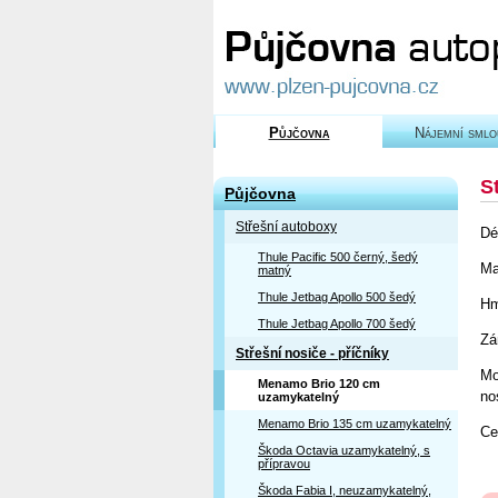
Půjčovna
Nájemní smlo
S
Půjčovna
Střešní autoboxy
Dé
Thule Pacific 500 černý, šedý
Ma
matný
Thule Jetbag Apollo 500 šedý
Hm
Thule Jetbag Apollo 700 šedý
Zá
Střešní nosiče - příčníky
Mo
Menamo Brio 120 cm
no
uzamykatelný
Menamo Brio 135 cm uzamykatelný
Ce
Škoda Octavia uzamykatelný, s
přípravou
Škoda Fabia I, neuzamykatelný,