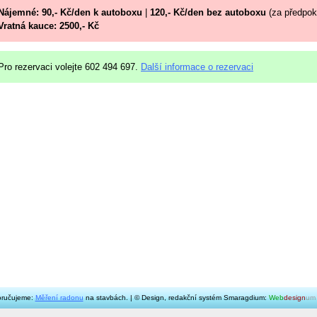
Nájemné: 90,- Kč/den k autoboxu
|
120,- Kč/den bez autoboxu
(za předpok
Vratná kauce: 2500,- Kč
Pro rezervaci volejte 602 494 697.
Další informace o rezervaci
ručujeme:
Měření radonu
na stavbách. | © Design, redakční systém Smaragdium:
Web
design
um