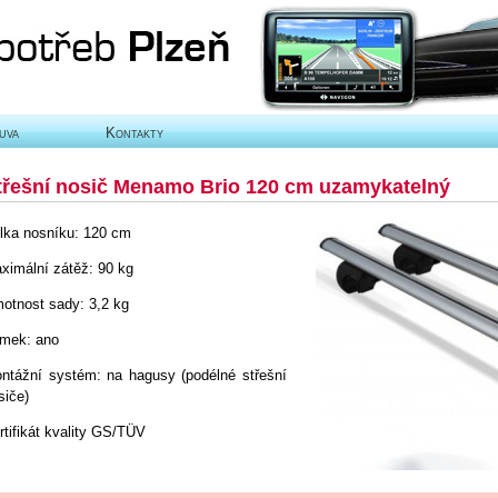
uva
Kontakty
třešní nosič Menamo Brio 120 cm uzamykatelný
lka nosníku: 120 cm
ximální zátěž: 90 kg
otnost sady: 3,2 kg
mek: ano
ntážní systém: na hagusy (podélné střešní
siče)
rtifikát kvality GS/TÜV