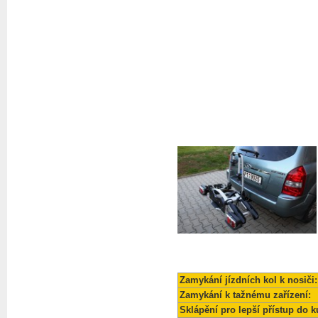
Zamykání jízdních kol k nosiči:
Zamykání k tažnému zařízení:
Sklápění pro lepší přístup do k