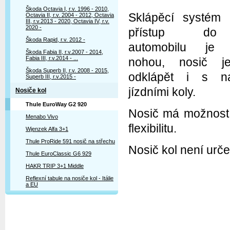
Škoda Octavia I, r.v. 1996 - 2010,
Sklápěcí systém 
Octavia II, r.v. 2004 - 2012, Octavia
III, r.v.2013 - 2020, Octavia IV, r.v.
2020 -
přístup do
Škoda Rapid, r.v. 2012 -
automobilu je 
Škoda Fabia II, r.v.2007 - 2014,
Fabia III, r.v.2014 - ...
nohou, nosič 
Škoda Superb II, r.v. 2008 - 2015,
odklápět i s na
Superb III, r.v.2015 -
jízdními koly.
Nosiče kol
Thule EuroWay G2 920
Nosič má možnost 
Menabo Vivo
flexibilitu.
Wjenzek Alfa 3+1
Thule ProRide 591 nosič na střechu
Nosič kol není urče
Thule EuroClassic G6 929
HAKR TRIP 3+1 Middle
Reflexní tabule na nosiče kol - Itálie
a EU