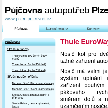
Půjčovna
Nájemní smlouva
Kontakty
Thule EuroWa
Půjčovna
Střešní autoboxy
Nosič kol pro dv
Thule Pacific 500 černý, šedý
matný
tažné zařízení aut
Thule Jetbag Apollo 500 šedý
Nosič má velmi j
Thule Jetbag Apollo 700 šedý
Střešní nosiče - příčníky
systém upínání 
Menamo Brio 120 cm uzamykatelný
zařízení pouhým 
Menamo Brio 135 cm uzamykatelný
pákového rychl
Škoda Octavia uzamykatelný, s
směrem dolů s n
přípravou
Škoda Fabia I, neuzamykatelný,
uzamčením nosiče
černý