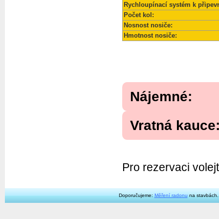
Rychloupínací systém k připev
Počet kol:
Nosnost nosiče:
Hmotnost nosiče:
Nájemné: 
Vratná kauc
Pro rezervaci vole
Doporučujeme:
Měření radonu
na stavbách.